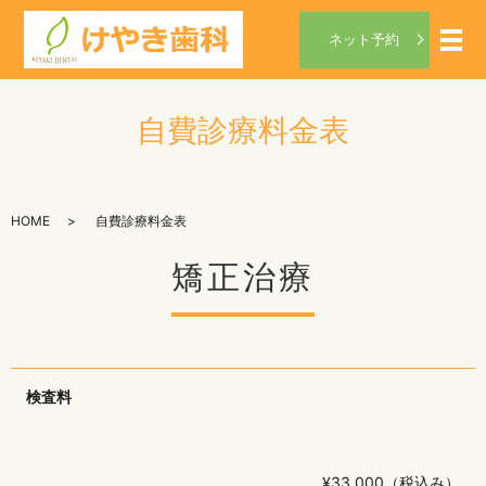
ネット予約
メ
自費診療料金表
HOME
自費診療料金表
矯正治療
検査料
¥33,000（税込み）